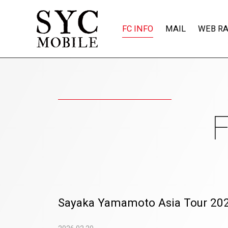
FC INFO
MAIL
WEB RA
SYC 山本彩ファンクラブ Yamamoto Sayaka O
Sayaka Yamamoto Asia