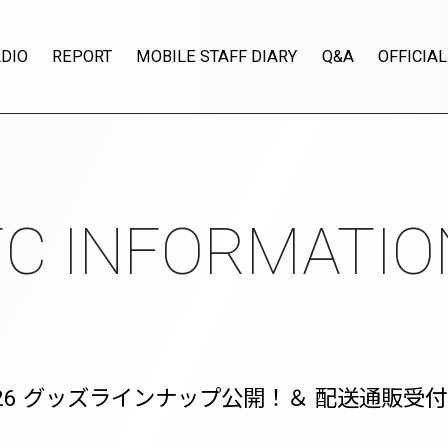
DIO
REPORT
MOBILE STAFF DIARY
Q&A
OFFICIAL
fficial Fan Club
FC INFORMATIO
 Tour 2026 グッズラインナップ公開！＆ 配送通