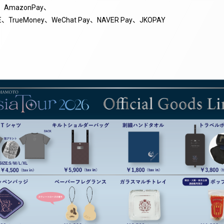
AmazonPay、
FTEE、TrueMoney、WeChat Pay、NAVER Pay、JKOPAY