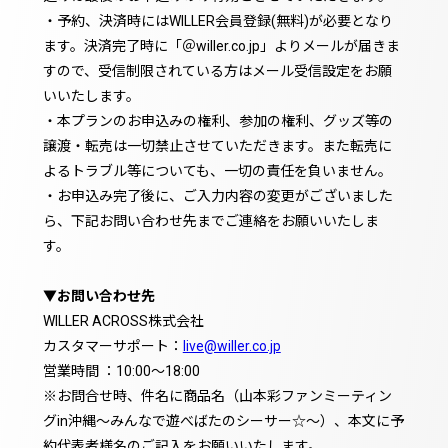
・予約、決済時にはWILLER会員登録(無料)が必要となり
ます。決済完了時に「＠willer.co.jp」よりメールが届きま
すので、受信制限されている方はメール受信設定をお願
いいたします。
・本プランのお申込みの権利、参加の権利、グッズ等の
譲渡・転売は一切禁止させていただきます。また転売に
よるトラブル等についても、一切の責任を負いません。
・お申込み完了後に、ご入力内容の変更がございました
ら、下記お問い合わせ先までご連絡をお願いいたしま
す。
▼お問い合わせ先
WILLER ACROSS株式会社
カスタマーサポート：
live@willer.co.jp
営業時間 ：10:00～18:00
※お問合せ時、件名に商品名（山本彩ファンミーティン
グin沖縄〜みんなで遊べばたのシーサー☆〜）、本文に予
約代表者様名のご記入をお願いいたします。